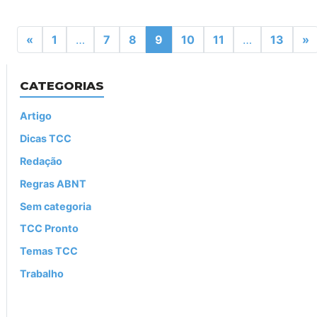
Posts navigation
«
1
…
7
8
9
10
11
…
13
»
CATEGORIAS
Artigo
Dicas TCC
Redação
Regras ABNT
Sem categoria
TCC Pronto
Temas TCC
Trabalho