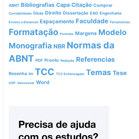
Bibliografias
Capa
Citação
Comprar
ABNT
Direito
Dissertação
Dicas
EAD
Engenharia
Contabilidade
Faculdade
Espaçamento
Ensino a distancia
Ferramentas
Formatação
Modelo
Margens
Formato
Normas da
Monografia
NBR
ABNT
Referencias
Pronto
PDF
Redação
TCC
Temas
Tese
Resenha
RH
TCC Enfermagem
Word
USP
Vancouver