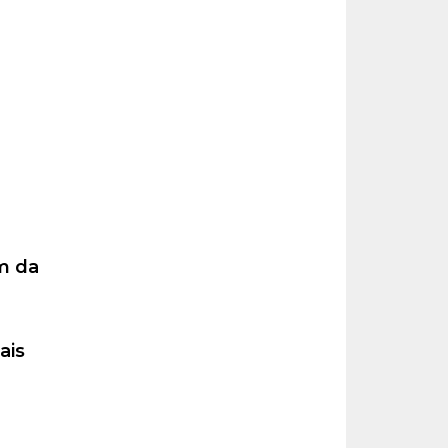
m
m da
ais