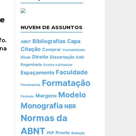
te
NUVEM DE ASSUNTOS
fo.
Bibliografias
Capa
ABNT
 na
Citação
Comprar
Contabilidade
Direito
Dissertação
Dicas
EAD
Engenharia
Ensino a distancia
Faculdade
Espaçamento
Formatação
Ferramentas
Modelo
Margens
Formato
Monografia
NBR
Normas da
ABNT
Pronto
PDF
Redação