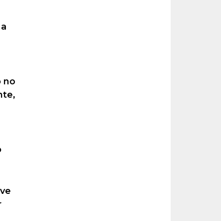
 a
o no
nte,
o
eve
r