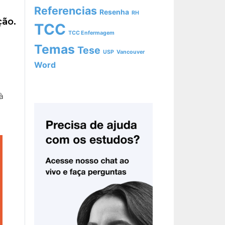
Referencias
Resenha
RH
ção.
TCC
TCC Enfermagem
Temas
Tese
USP
Vancouver
Word
à