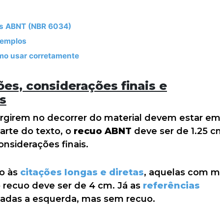
as ABNT (NBR 6034)
xemplos
mo usar corretamente
es, considerações finais e
as
urgirem no decorrer do material devem estar e
parte do texto, o
recuo ABNT
deve ser de 1.25 c
siderações finais.
ão às
citações longas e diretas
, aquelas com m
 o recuo deve ser de 4 cm. Já as
referências
hadas a esquerda, mas sem recuo.