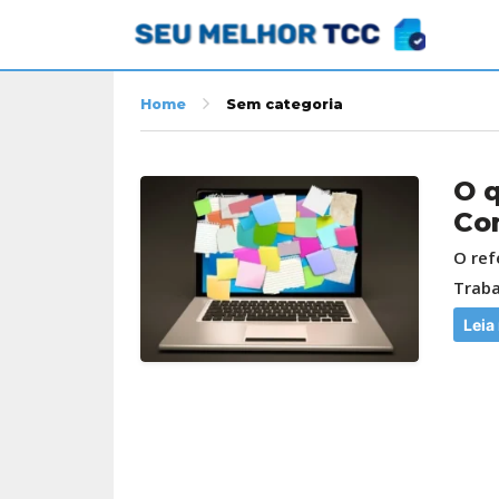
Home
Sem categoria
O q
Co
O ref
Traba
Leia