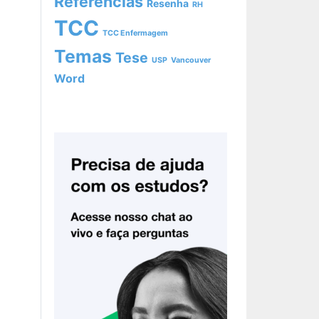
Referencias
Resenha
RH
TCC
TCC Enfermagem
Temas
Tese
USP
Vancouver
Word