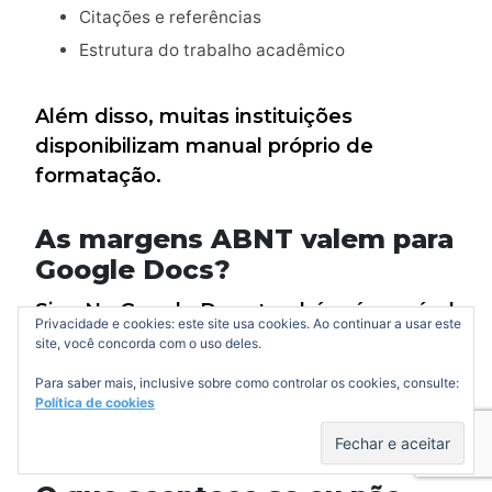
Citações e referências
Estrutura do trabalho acadêmico
Além disso, muitas instituições
disponibilizam manual próprio de
formatação.
As margens ABNT valem para
Google Docs?
Sim. No Google Docs também é possível
Privacidade e cookies: este site usa cookies. Ao continuar a usar este
configurar as margens conforme as
site, você concorda com o uso deles.
normas ABNT através do menu:
Para saber mais, inclusive sobre como controlar os cookies, consulte:
Política de cookies
Arquivo → Configuração da página