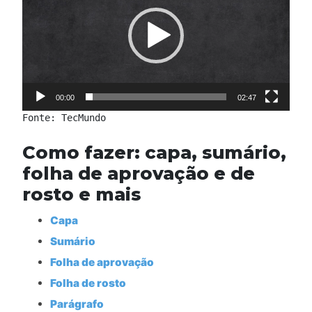
vídeo
00:00
02:47
Fonte: TecMundo
Como fazer: capa, sumário,
folha de aprovação e de
rosto e mais
Capa
Sumário
Folha de aprovação
Folha de rosto
Parágrafo