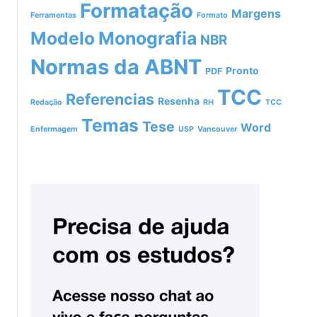
Formatação
Margens
Ferramentas
Formato
Modelo
Monografia
NBR
Normas da ABNT
Pronto
PDF
TCC
Referencias
Resenha
Redação
RH
TCC
Temas
Tese
Word
Enfermagem
USP
Vancouver