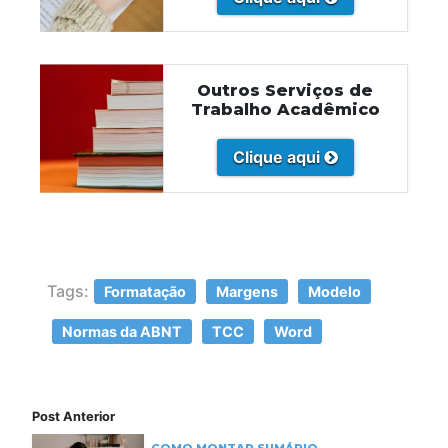
Outros Serviços de
Trabalho Acadêmico
Clique aqui
Tags:
Formatação
Margens
Modelo
Normas da ABNT
TCC
Word
Post Anterior
COMO MONTAR SUMÁRIO