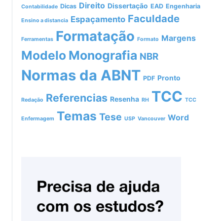
Direito
Dissertação
Dicas
EAD
Engenharia
Contabilidade
Faculdade
Espaçamento
Ensino a distancia
Formatação
Margens
Ferramentas
Formato
Modelo
Monografia
NBR
Normas da ABNT
Pronto
PDF
TCC
Referencias
Resenha
Redação
RH
TCC
Temas
Tese
Word
Enfermagem
USP
Vancouver