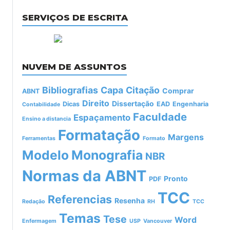
SERVIÇOS DE ESCRITA
NUVEM DE ASSUNTOS
Bibliografias
Capa
Citação
Comprar
ABNT
Direito
Dissertação
Dicas
EAD
Engenharia
Contabilidade
Faculdade
Espaçamento
Ensino a distancia
Formatação
Margens
Ferramentas
Formato
Modelo
Monografia
NBR
Normas da ABNT
Pronto
PDF
TCC
Referencias
Resenha
Redação
RH
TCC
Temas
Tese
Word
Enfermagem
USP
Vancouver