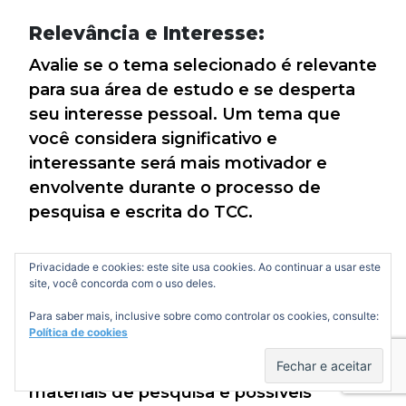
Relevância e Interesse:
Avalie se o tema selecionado é relevante
para sua área de estudo e se desperta
seu interesse pessoal. Um tema que
você considera significativo e
interessante será mais motivador e
envolvente durante o processo de
pesquisa e escrita do TCC.
Disponibilidade de Recursos:
Privacidade e cookies: este site usa cookies. Ao continuar a usar este
site, você concorda com o uso deles.
Verifique se há acesso aos recursos
Para saber mais, inclusive sobre como controlar os cookies, consulte:
necessários para realizar a pesquisa
Política de cookies
sobre o tema escolhido. Isso inclui
acesso a bibliotecas, bases de dados,
materiais de pesquisa e possíveis